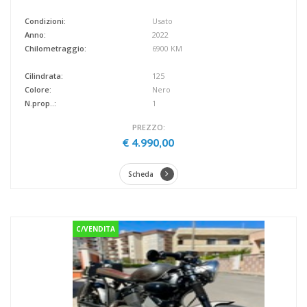
Condizioni:
Usato
Anno:
2022
Chilometraggio:
6900 KM
Cilindrata:
125
Colore:
Nero
N.prop..:
1
PREZZO:
€ 4.990,00
Scheda
C/VENDITA