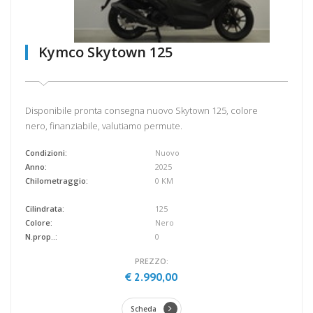
Kymco Skytown 125
Disponibile pronta consegna nuovo Skytown 125, colore
nero, finanziabile, valutiamo permute.
Condizioni:
Nuovo
Anno:
2025
Chilometraggio:
0 KM
Cilindrata:
125
Colore:
Nero
N.prop..:
0
PREZZO:
€ 2.990,00
Scheda