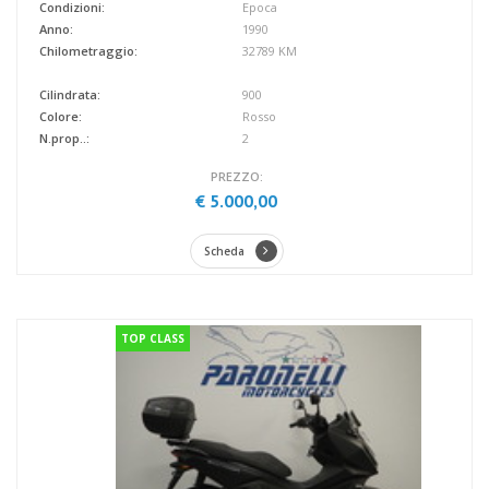
Condizioni:
Epoca
Anno:
1990
Chilometraggio:
32789 KM
Cilindrata:
900
Colore:
Rosso
N.prop..:
2
PREZZO:
€ 5.000,00
Scheda
TOP CLASS