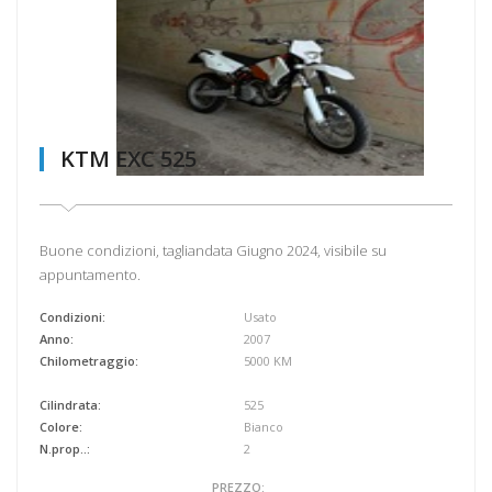
KTM EXC 525
Buone condizioni, tagliandata Giugno 2024, visibile su
appuntamento.
Condizioni:
Usato
Anno:
2007
Chilometraggio:
5000 KM
Cilindrata:
525
Colore:
Bianco
N.prop..:
2
PREZZO: