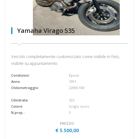
Yamaha Virago 535
Veicolo completamente customizzato come visibile in foto,
visibile su appuntamento.
Condizioni:
Epoca
Anno:
1991
Chilometraggio:
22000 KM
Cilindrata:
535
Colore:
Grigio scuro
N.prop..:
3
PREZZO:
€ 5.500,00