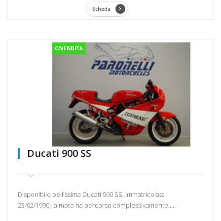
Scheda
C/VENDITA
Ducati 900 SS
Disponibile bellissima Ducati 900 SS, immatricolata
23/02/1990, la moto ha percorso complessivamente.....