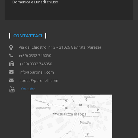
Domenica e Lunedì chiuso
CONTATTACI
Via del Chiostro, n° 3 – 21026 Gavirate (Varese)
(+39) 0332 746050
(+39) 0332 746050
info@paronelli.com
epoca@paronelli.com
Youtube
Visualizza mappa