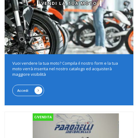
VENDI LA TUA MOTO
Vuoi vendere la tua moto? Compila il nostro form e la tua
moto verrà inserita nel nostro catalogo ed acquisterà
maggiore visibilità
Accedi
C/VENDITA