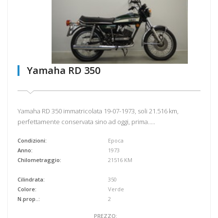
Yamaha RD 350
Yamaha RD 350 immatricolata 19-07-1973, soli 21.516 km,
perfettamente conservata sino ad oggi, prima.....
Condizioni:
Epoca
Anno:
1973
Chilometraggio:
21516 KM
Cilindrata:
350
Colore:
Verde
N.prop..:
2
PREZZO: