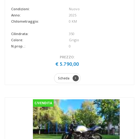
Condizioni:
Nuovo
Anno:
2025
Chilometraggio:
0 KM
Cilindrata:
350
Colore:
Grigio
N.prop..:
0
PREZZO:
€ 5.790,00
Scheda
C/VENDITA