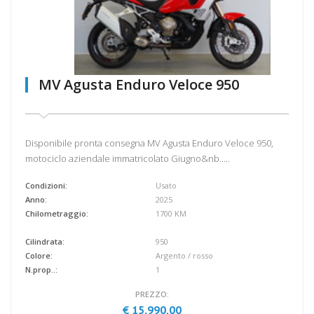
MV Agusta Enduro Veloce 950
Disponibile pronta consegna MV Agusta Enduro Veloce 950,
motociclo aziendale immatricolato Giugno&nb.....
Condizioni:
Usato
Anno:
2025
Chilometraggio:
1700 KM
Cilindrata:
950
Colore:
Argento / rosso
N.prop..:
1
PREZZO:
€ 15.990,00