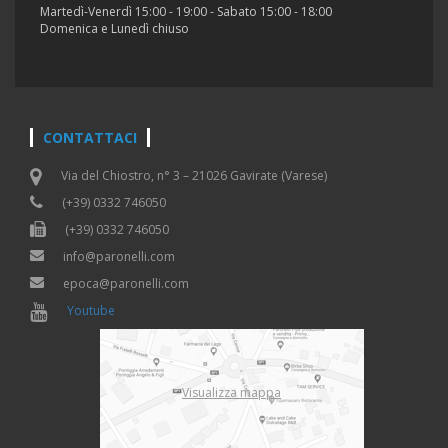
Martedì-Venerdì 15:00 - 19:00 - Sabato 15:00 - 18:00
Domenica e Lunedì chiuso
CONTATTACI
Via del Chiostro, n° 3 – 21026 Gavirate (Varese)
(+39) 0332 746050
(+39) 0332 746050
info@paronelli.com
epoca@paronelli.com
Youtube
Visualizza mappa