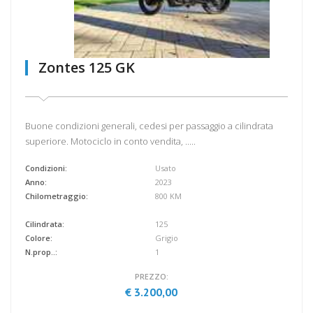
Zontes 125 GK
Buone condizioni generali, cedesi per passaggio a cilindrata
superiore. Motociclo in conto vendita, .....
Condizioni:
Usato
Anno:
2023
Chilometraggio:
800 KM
Cilindrata:
125
Colore:
Grigio
N.prop..:
1
PREZZO:
€ 3.200,00