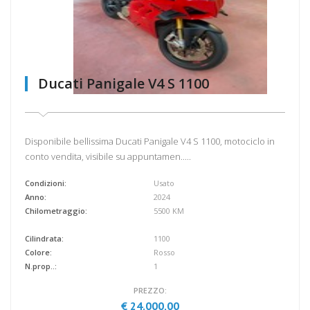
Ducati Panigale V4 S 1100
Disponibile bellissima Ducati Panigale V4 S 1100, motociclo in
conto vendita, visibile su appuntamen.....
Condizioni:
Usato
Anno:
2024
Chilometraggio:
5500 KM
Cilindrata:
1100
Colore:
Rosso
N.prop..:
1
PREZZO:
€ 24.000,00