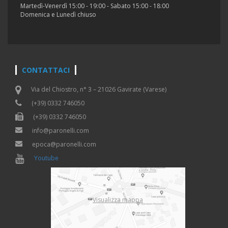
Martedì-Venerdì 15:00 - 19:00 - Sabato 15:00 - 18:00
Domenica e Lunedì chiuso
CONTATTACI
Via del Chiostro, n° 3 – 21026 Gavirate (Varese)
(+39) 0332 746050
(+39) 0332 746050
info@paronelli.com
epoca@paronelli.com
Youtube
Visualizza mappa