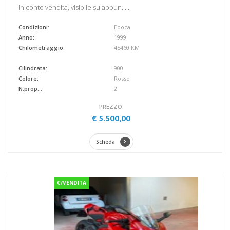
in conto vendita, visibile su appun.....
Condizioni:
Epoca
Anno:
1999
Chilometraggio:
45460 KM
Cilindrata:
900
Colore:
Rosso
N.prop..:
2
PREZZO:
€ 5.500,00
Scheda
C/VENDITA