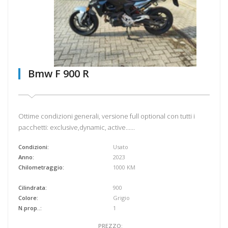
Bmw F 900 R
Ottime condizioni generali, versione full optional con tutti i
pacchetti: exclusive,dynamic, active......
Condizioni:
Usato
Anno:
2023
Chilometraggio:
1000 KM
Cilindrata:
900
Colore:
Grigio
N.prop..:
1
PREZZO: