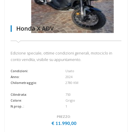
Honda X ADV
Edizione speciale, ottime condizioni generali, motociclo in
conto vendita, visibile su appuntamento.
Condizioni:
Usato
Anno:
2024
Chilometraggio:
2780 KM
Cilindrata:
750
Colore:
Grigio
N.prop..:
1
PREZZO:
€ 11.990,00