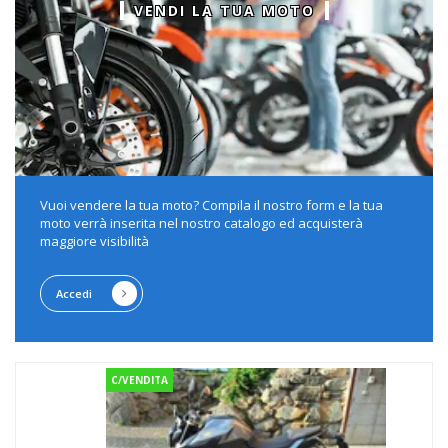
VENDI LA TUA MOTO
Vuoi vendere la tua moto? Compila il nostro form e la tua
moto verrà inserita nel nostro catalogo ed acquisterà
maggiore visibilità
Accedi
C/VENDITA