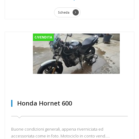
Scheda
C/VENDITA
Honda Hornet 600
Buone condizioni generali, appena riverniciata ed
accessoriata come in foto. Motociclo in conto vend.....