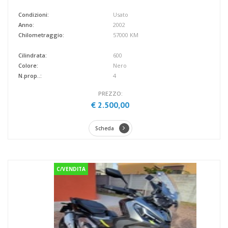
Condizioni:
Usato
Anno:
2002
Chilometraggio:
57000 KM
Cilindrata:
600
Colore:
Nero
N.prop..:
4
PREZZO:
€ 2.500,00
Scheda
C/VENDITA