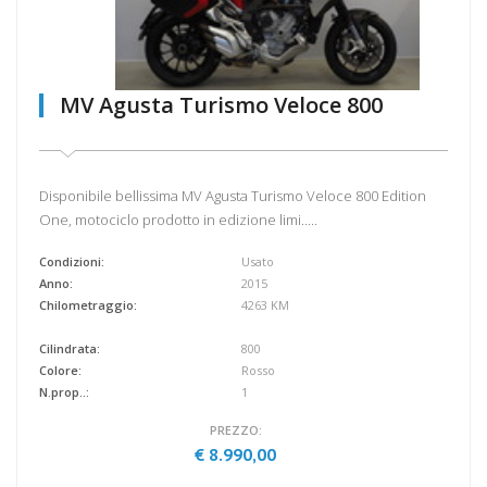
MV Agusta Turismo Veloce 800
Disponibile bellissima MV Agusta Turismo Veloce 800 Edition
One, motociclo prodotto in edizione limi.....
Condizioni:
Usato
Anno:
2015
Chilometraggio:
4263 KM
Cilindrata:
800
Colore:
Rosso
N.prop..:
1
PREZZO:
€ 8.990,00