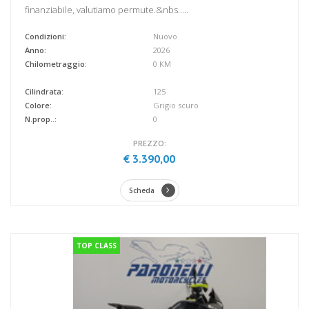
finanziabile, valutiamo permute.&nbs.....
Condizioni:
Nuovo
Anno:
2026
Chilometraggio:
0 KM
Cilindrata:
125
Colore:
Grigio scuro
N.prop..:
0
PREZZO:
€ 3.390,00
Scheda
TOP CLASS