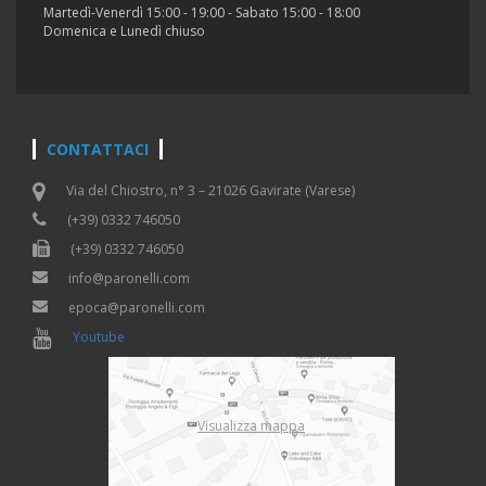
Martedì-Venerdì 15:00 - 19:00 - Sabato 15:00 - 18:00
Domenica e Lunedì chiuso
CONTATTACI
Via del Chiostro, n° 3 – 21026 Gavirate (Varese)
(+39) 0332 746050
(+39) 0332 746050
info@paronelli.com
epoca@paronelli.com
Youtube
Visualizza mappa