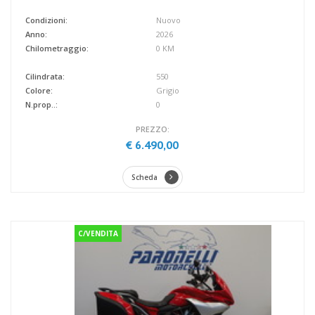
Condizioni:
Nuovo
Anno:
2026
Chilometraggio:
0 KM
Cilindrata:
550
Colore:
Grigio
N.prop..:
0
PREZZO:
€ 6.490,00
Scheda
C/VENDITA