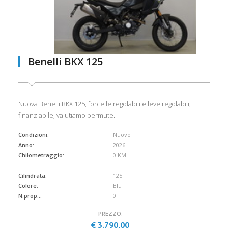
Benelli BKX 125
Nuova Benelli BKX 125, forcelle regolabili e leve regolabili,
finanziabile, valutiamo permute.
Condizioni:
Nuovo
Anno:
2026
Chilometraggio:
0 KM
Cilindrata:
125
Colore:
Blu
N.prop..:
0
PREZZO:
€ 3.790,00