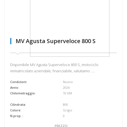
MV Agusta Superveloce 800 S
Disponibile MV Agusta Superveloce 800 S, motociclo
immatricolato aziendale, finanziabile, valutiamo .....
Condizioni:
Nuovo
Anno:
2026
Chilometraggio:
10 KM
Cilindrata:
800
Colore:
Grigio
N.prop..:
0
PREZZO: