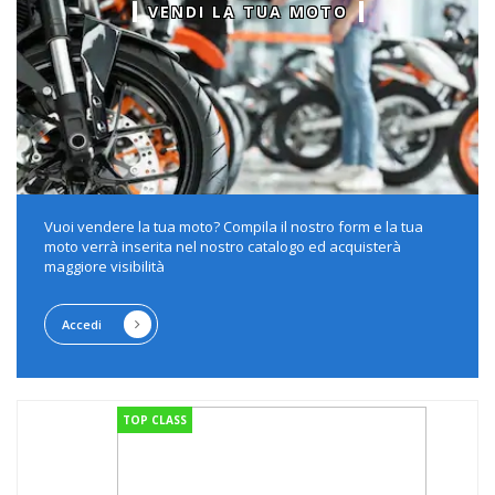
VENDI LA TUA MOTO
Vuoi vendere la tua moto? Compila il nostro form e la tua
moto verrà inserita nel nostro catalogo ed acquisterà
maggiore visibilità
Accedi
TOP CLASS