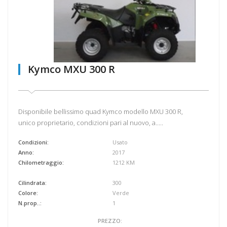
Kymco MXU 300 R
Disponibile bellissimo quad Kymco modello MXU 300 R,
unico proprietario, condizioni pari al nuovo, a.....
Condizioni:
Usato
Anno:
2017
Chilometraggio:
1212 KM
Cilindrata:
300
Colore:
Verde
N.prop..:
1
PREZZO: