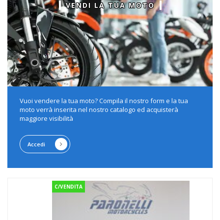
VENDI LA TUA MOTO
Vuoi vendere la tua moto? Compila il nostro form e la tua
moto verrà inserita nel nostro catalogo ed acquisterà
maggiore visibilità
Accedi
C/VENDITA