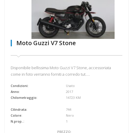
Moto Guzzi V7 Stone
Disponibile bellissima Moto Guzzi V7 Stone, accessoriata
come in foto verranno forniti a corredo tut.....
Condizioni:
Usato
Anno:
2017
Chilometraggio:
14723 KM
Cilindrata:
744
Colore:
Nero
N.prop..:
1
PREZZO: