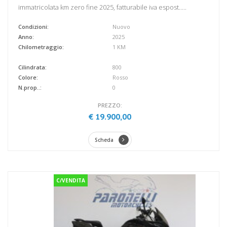
immatricolata km zero fine 2025, fatturabile iva espost.....
Condizioni:
Nuovo
Anno:
2025
Chilometraggio:
1 KM
Cilindrata:
800
Colore:
Rosso
N.prop..:
0
PREZZO:
€ 19.900,00
Scheda
C/VENDITA