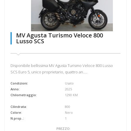
MV Agusta Turismo Veloce 800
Lusso SCS
Disponibile bellissima MV Agusta Turismo Veloce 800 Lusso
SCS Euro 5, unico proprietario, quattro an.....
Condizioni:
Usato
Anno:
2025
Chilometraggio:
1290 KM
Cilindrata:
800
Colore:
Nero
N.prop..:
1
PREZZO: