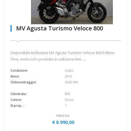
MV Agusta Turismo Veloce 800
Disponibile bellissima MV Agusta Turismo Veloce 800 Edition
One, motociclo prodotto in edizione limi.....
Condizioni:
Usato
Anno:
2015
Chilometraggio:
4263 KM
Cilindrata:
800
Colore:
Rosso
N.prop..:
1
PREZZO:
€ 8.990,00