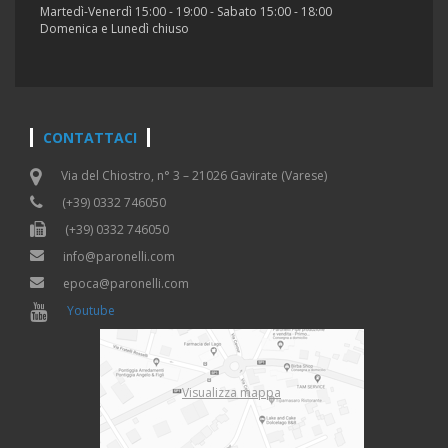
Martedì-Venerdì 15:00 - 19:00 - Sabato 15:00 - 18:00
Domenica e Lunedì chiuso
CONTATTACI
Via del Chiostro, n° 3 – 21026 Gavirate (Varese)
(+39) 0332 746050
(+39) 0332 746050
info@paronelli.com
epoca@paronelli.com
Youtube
Visualizza mappa