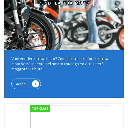
VENDI LA TUA MOTO
Vuoi vendere la tua moto? Compila il nostro form e la tua
moto verrà inserita nel nostro catalogo ed acquisterà
maggiore visibilità
Accedi
TOP CLASS