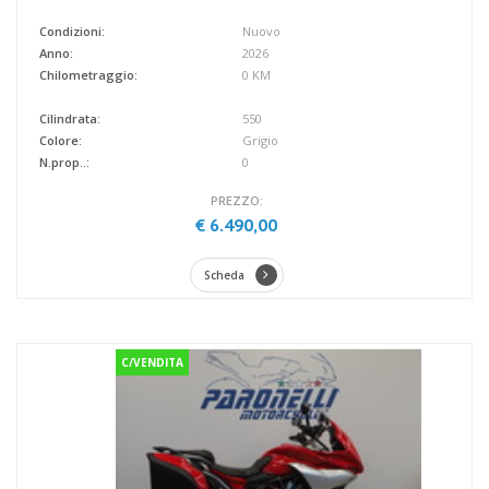
Condizioni:
Nuovo
Anno:
2026
Chilometraggio:
0 KM
Cilindrata:
550
Colore:
Grigio
N.prop..:
0
PREZZO:
€ 6.490,00
Scheda
C/VENDITA