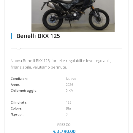
Benelli BKX 125
Nuova Benelli BKX 125, forcelle regolabili e leve regolabili,
finanziabile, valutiamo permute.
Condizioni:
Nuovo
Anno:
2026
Chilometraggio:
0 KM
Cilindrata:
125
Colore:
Blu
N.prop..:
0
PREZZO:
€ 3.790,00