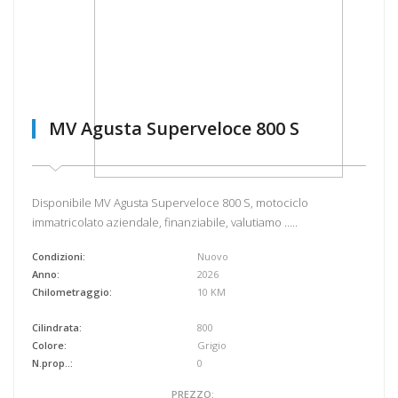
MV Agusta Superveloce 800 S
Disponibile MV Agusta Superveloce 800 S, motociclo
immatricolato aziendale, finanziabile, valutiamo .....
Condizioni:
Nuovo
Anno:
2026
Chilometraggio:
10 KM
Cilindrata:
800
Colore:
Grigio
N.prop..:
0
PREZZO: