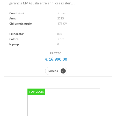
garanzia MV Agusta e tre anni di assisten.....
Condizioni:
Nuovo
Anno:
2025
Chilometraggio:
179 KM
Cilindrata:
800
Colore:
Nero
N.prop..:
0
PREZZO:
€ 16.990,00
Scheda
TOP CLASS