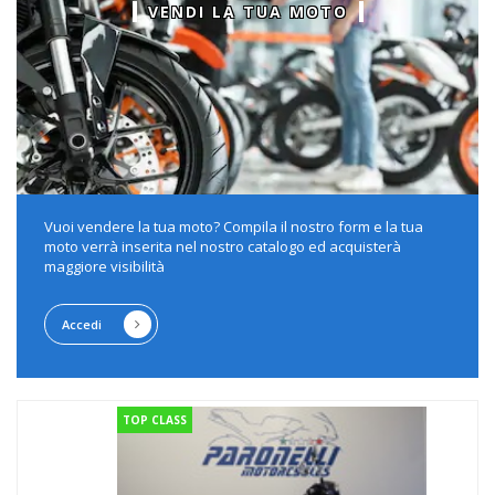
VENDI LA TUA MOTO
Vuoi vendere la tua moto? Compila il nostro form e la tua
moto verrà inserita nel nostro catalogo ed acquisterà
maggiore visibilità
Accedi
TOP CLASS