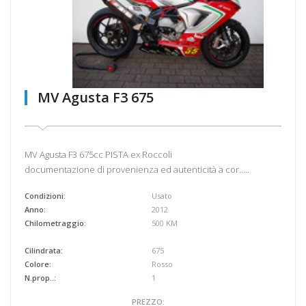
MV Agusta F3 675
MV Agusta F3 675cc PISTA ex Roccoli
documentazione di provenienza ed autenticità a cor.....
Condizioni:
Usato
Anno:
2012
Chilometraggio:
500 KM
Cilindrata:
675
Colore:
Rosso
N.prop..:
1
PREZZO: