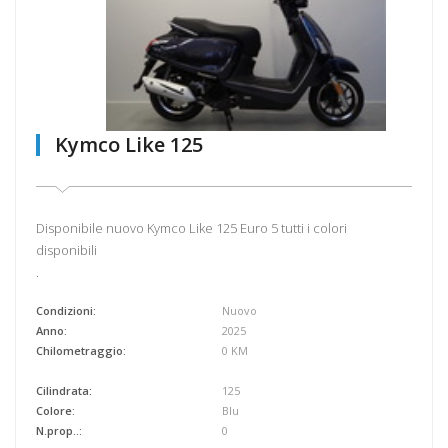
Kymco Like 125
Disponibile nuovo Kymco Like 125 Euro 5 tutti i colori
disponibili
.
Condizioni:
Nuovo
Anno:
2025
Chilometraggio:
0 KM
Cilindrata:
125
Colore:
Blu
N.prop..:
0