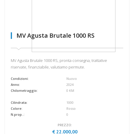
MV Agusta Brutale 1000 RS
MV Agusta Brutale 1000 RS, pronta consegna, trattative
riservate, finanziabile, valutiamo permute.
Condizioni:
Nuovo
Anno:
2024
Chilometraggio:
0 KM
Cilindrata:
1000
Colore:
Rosso
N.prop..:
0
PREZZO:
€ 22.000,00