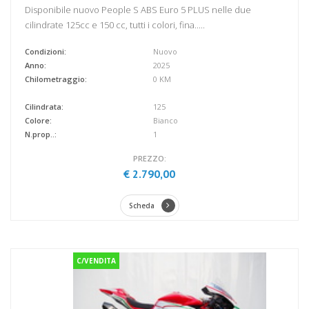
Disponibile nuovo People S ABS Euro 5 PLUS nelle due
cilindrate 125cc e 150 cc, tutti i colori, fina.....
Condizioni:
Nuovo
Anno:
2025
Chilometraggio:
0 KM
Cilindrata:
125
Colore:
Bianco
N.prop..:
1
PREZZO:
€ 2.790,00
Scheda
C/VENDITA