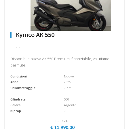
Kymco AK 550
Disponibile nuova AK 550 Premium, finanziabile, valutiamo
permute.
Condizioni:
Nuovo
Anno:
2025
Chilometraggio:
0 KM
Cilindrata:
550
Colore:
Argento
N.prop..:
0
PREZZO:
€ 11.990,00