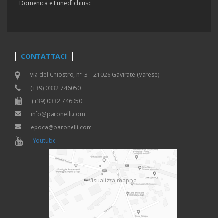
Domenica e Lunedì chiuso
CONTATTACI
Via del Chiostro, n° 3 – 21026 Gavirate (Varese)
(+39) 0332 746050
(+39) 0332 746050
info@paronelli.com
epoca@paronelli.com
Youtube
Visualizza mappa