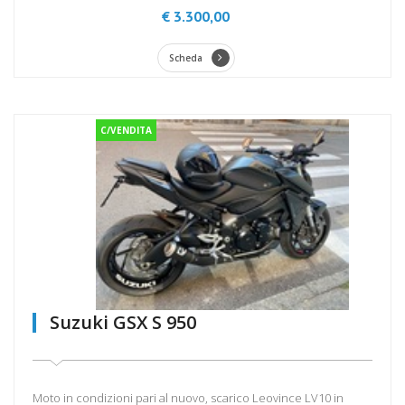
€ 3.300,00
Scheda
C/VENDITA
Suzuki GSX S 950
Moto in condizioni pari al nuovo, scarico Leovince LV10 in