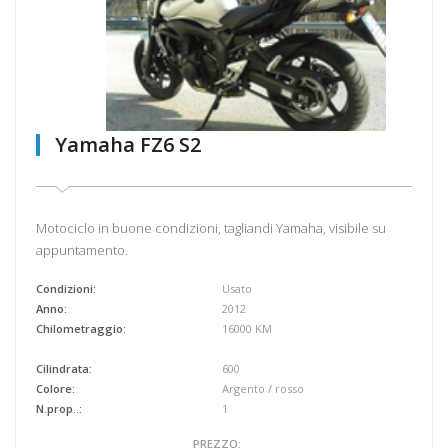
Yamaha FZ6 S2
Motociclo in buone condizioni, tagliandi Yamaha, visibile su
appuntamento.
Condizioni:
Usato
Anno:
2012
Chilometraggio:
16000 KM
Cilindrata:
600
Colore:
Argento / rosso
N.prop..:
1
PREZZO: