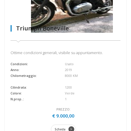
Triumph Boneville
Ottime condizioni generali, visibile su appuntamento.
Condizioni:
Usato
Anno:
2019
Chilometraggio:
8000 KM
Cilindrata:
1200
Colore:
Verde
N.prop..:
1
PREZZO:
€ 9.000,00
Scheda