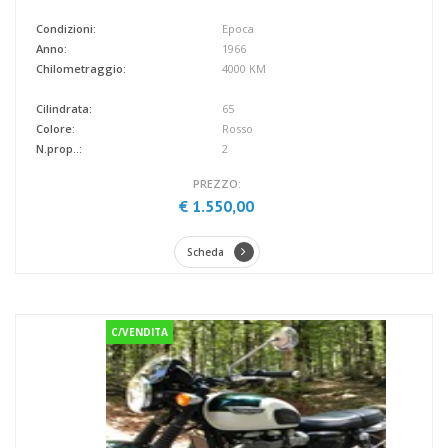
Condizioni:
Epoca
Anno:
1966
Chilometraggio:
4000 KM
Cilindrata:
65
Colore:
Rosso
N.prop..:
2
PREZZO:
€ 1.550,00
Scheda
C/VENDITA