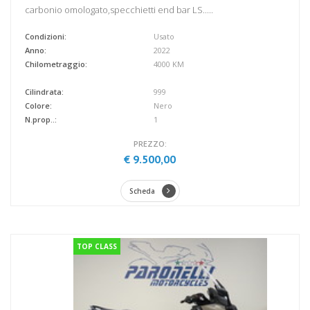
carbonio omologato,specchietti end bar LS.....
Condizioni:
Usato
Anno:
2022
Chilometraggio:
4000 KM
Cilindrata:
999
Colore:
Nero
N.prop..:
1
PREZZO:
€ 9.500,00
Scheda
TOP CLASS