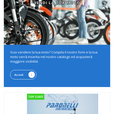
VENDI LA TUA MOTO
Vuoi vendere la tua moto? Compila il nostro form e la tua
moto verrà inserita nel nostro catalogo ed acquisterà
maggiore visibilità
Accedi
TOP CLASS