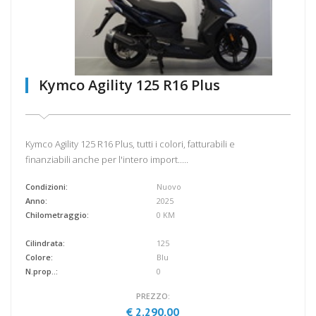
Kymco Agility 125 R16 Plus
Kymco Agility 125 R16 Plus, tutti i colori, fatturabili e
finanziabili anche per l'intero import.....
Condizioni:
Nuovo
Anno:
2025
Chilometraggio:
0 KM
Cilindrata:
125
Colore:
Blu
N.prop..:
0
PREZZO:
€ 2.290,00