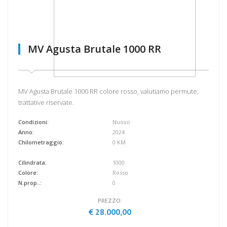
MV Agusta Brutale 1000 RR
MV Agusta Brutale 1000 RR colore rosso, valutiamo permute,
trattative riservate.
Condizioni:
Nuovo
Anno:
2024
Chilometraggio:
0 KM
Cilindrata:
1000
Colore:
Rosso
N.prop..:
0
PREZZO:
€ 28.000,00