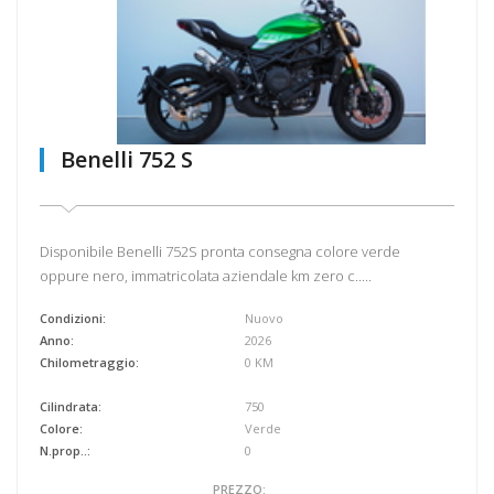
Benelli 752 S
Disponibile Benelli 752S pronta consegna colore verde
oppure nero, immatricolata aziendale km zero c.....
Condizioni:
Nuovo
Anno:
2026
Chilometraggio:
0 KM
Cilindrata:
750
Colore:
Verde
N.prop..:
0
PREZZO: